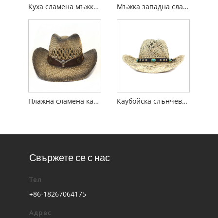
Куха сламена мъжка каубойска шапка
Мъжка западна сламена каубойска шапка
Плажна сламена каубойска шапка Angelica
Каубойска слънчева шапка с морска трева
Свържете се с нас
Тел
+86-18267064175
Адрес