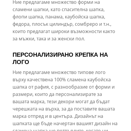
Ние предлагаме множество форми на
сламени шапки, като спасителна шапка,
флопи шапка, панама, каубойска шапка,
федора, плосък цилиндър, сомбреро и т.н.,
които предлагат широки възможности както
за мъжки, така и за женски пол.
ПЕРСОНАЛИЗИРАНО КРЕПКА НА
ЛОГО
Ние предлагаме множество типове лого
върху качествена 100% сламена каубойска
шапка от рафия, с разнообразие от форми и
размери, които да персонализирате за
вашата марка, тези декори могат да бъдат
черешката на върха, за да поставите вашата
марка отпред и в центъра. Дизайнът на
шапката ще бъде начертан вашият дизайн на
сламена шапка ще потвърдите, когато ни