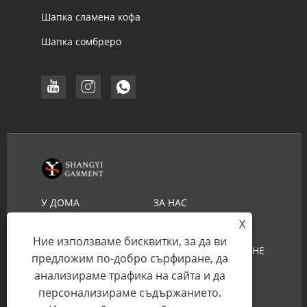
Шапка сламена кофа
Шапка сомбреро
У ДОМА
ЗА НАС
X
ПРОДУКТИ
ЧЗВ
Ние използваме бисквитки, за да ви
ИЗТЕГЛИ
ИЗПРАТЕТЕ ЗАПИТВАНЕ
предложим по-добро сърфиране, да
СВЪРЖЕТЕ СЕ С НАС
анализираме трафика на сайта и да
персонализираме съдържанието.