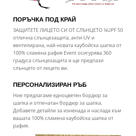
ПОРЪЧКА ПОД КРАЙ
ЗАЩИТЕТЕ ЛИЦЕТО СИ ОТ СЛЪНЦЕТО ¼UPF 50
отлична слънцезащита, анти-UV и
вентилирана, най-новата каубойска шапка от
100% сламена рафия Event осигурява 360
градуса слънцезащита и ще предпази
слънцето от лицето ви.
ПЕРСОНАЛИЗИРАН РЪБ
Ние предлагаме едноцветен бордюр за
шапка и отпечатан бордюр за шапка.
Добавете детайли за изненада и наслада към
вашата 100% сламена каубойска шапка от
рафия.