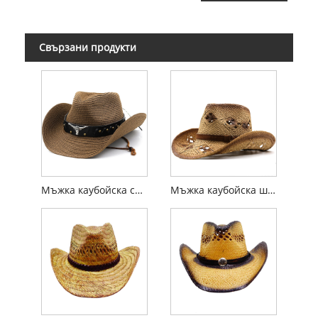
Свързани продукти
Мъжка каубойска сламена шапка с кожена лента
Мъжка каубойска шапка от рафия