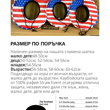
РАЗМЕР ПО ПОРЪЧКА
Наличен размер на нашата сламена шапка:
малко дете:
48-50см
деца:
50-52см, 52-54см, 54-56см
младеж:
54-56см
Възрастен:
56-58см, 58-60см, 60-62см
Подходящо за хора от всички възрасти, от
малко дете до възрастен. Каубойската шапка
от 100% рафия Straw Event осигурява отлична
защита, независимо дали сте мъж, жена,
малко дете, дете или дете