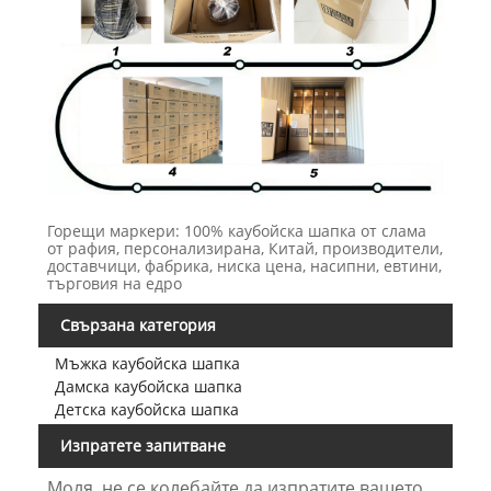
Горещи маркери: 100% каубойска шапка от слама
от рафия, персонализирана, Китай, производители,
доставчици, фабрика, ниска цена, насипни, евтини,
търговия на едро
Свързана категория
Мъжка каубойска шапка
Дамска каубойска шапка
Детска каубойска шапка
Изпратете запитване
Моля, не се колебайте да изпратите вашето