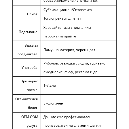
бродерия/кожена лепенка и др.
Сублимационен/Ситопечат/
Печат:
Топлопренасящ печат
Харесайте тази снимка или
Подгъване:
персонализирайте
Въже за
Памучна материя, черен цвят
брадичката:
Риболов, разходка с лодка, туризъм,
Употреба:
ежедневие, сърф, реклама и др
Примерно
1-7 дни
време:
Отличителен
Екологичен
белег:
OEM ODM
Да, ние сме професионален
услуга:
производител на сламени шапки