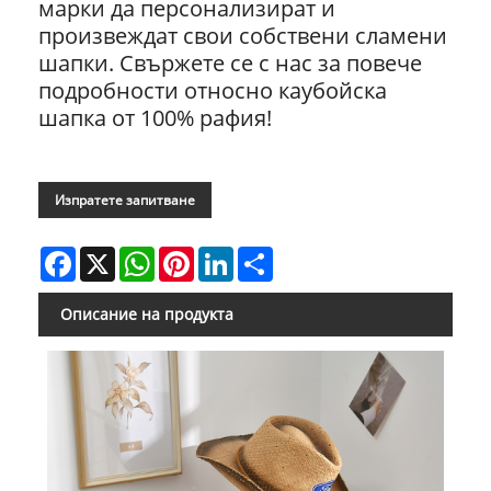
марки да персонализират и
произвеждат свои собствени сламени
шапки. Свържете се с нас за повече
подробности относно каубойска
шапка от 100% рафия!
Изпратете запитване
Facebook
X
WhatsApp
Pinterest
LinkedIn
Share
Описание на продукта