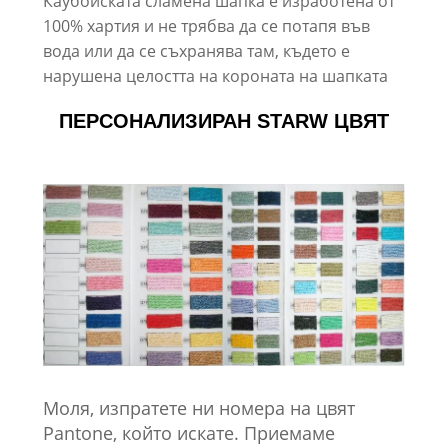
Каубойската сламена шапка е изработена от
100% хартия и не трябва да се потапя във
вода или да се съхранява там, където е
нарушена целостта на короната на шапката
ПЕРСОНАЛИЗИРАН STARW ЦВЯТ
Моля, изпратете ни номера на цвят
Pantone, който искате. Приемаме