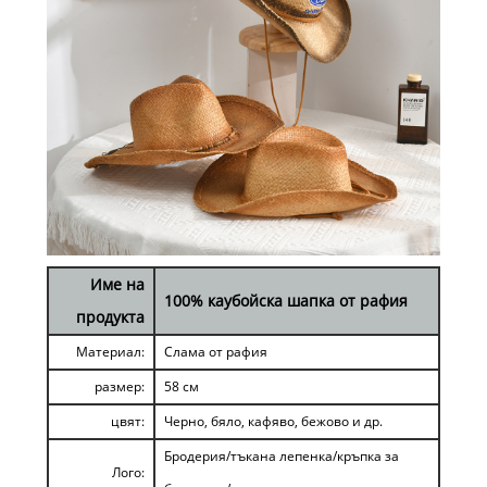
Име на
100% каубойска шапка от рафия
продукта
Материал:
Слама от рафия
размер:
58 см
цвят:
Черно, бяло, кафяво, бежово и др.
Бродерия/тъкана лепенка/кръпка за
Лого: