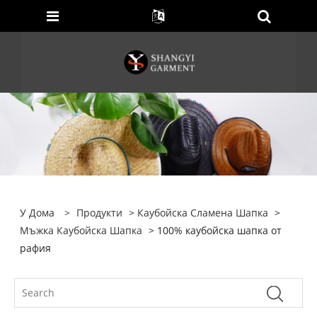
У Дома
>
Продукти
>
Каубойска Сламена Шапка
>
Мъжка Каубойска Шапка
> 100% каубойска шапка от
рафия