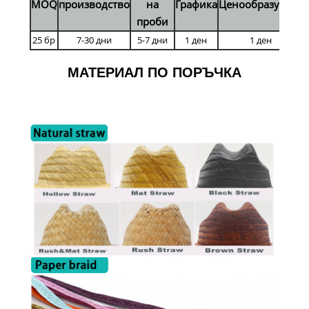
MOQ
производство
на
Графика
Ценообразуване
проби
25 бр
7-30 дни
5-7 дни
1 ден
1 ден
МАТЕРИАЛ ПО ПОРЪЧКА