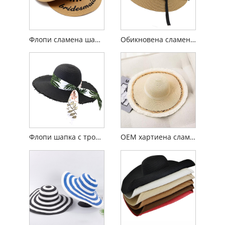
Флопи сламена шапка с индивидуална бродерия
Обикновена сламена шапка
Флопи шапка с тропическа лента за жени
OEM хартиена сламена дамска флопи шапка