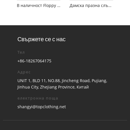
В наличност Floppy слънчева шапка с райета за дама
Дамска празна слънчева шапка с голяма периферия
Свържете се с нас
Тел
+86-18267064175
Адрес
UNIT 1, BLD 11, NO.88, Jincheng Road, Pujiang,
Jinhua City, Zhejiang Province, Китай
електронна поща
shangyi@topclothing.net