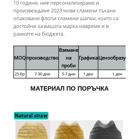
10 години, ние персонализираме и
произвеждаме 2023 нови сламени тъкани
опаковани флопи сламени шапки, които са
достойни за вашата марка навреме и в
рамките на бюджета.
Вземане
MOQ
производство
на
Графика
Ценообразуване
проби
25 бр
7-30 дни
5-7 дни
1 ден
1 ден
МАТЕРИАЛ ПО ПОРЪЧКА