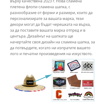
върху качествена 2023 г. Нова сламена
плетена флопи сламена шапка, с
разнообразие от форми и размери, които да
персонализирате за вашата марка, тези
декори могат да бъдат черешката на върха,
за да поставите вашата марка отпред и в
центъра. Дизайнът на шапката ще
начертайте своя дизайн на сламена шапка, за
да потвърдите, когато ни изпратите вашето
лого и печатни произведения на изкуството.