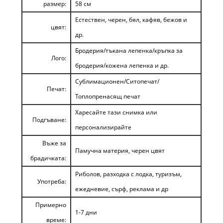
размер:
58 см
Естествен, черен, бял, кафяв, бежов и
цвят:
др.
Бродерия/тъкана лепенка/кръпка за
Лого:
бродерия/кожена лепенка и др.
Сублимационен/Ситопечат/
Печат:
Топлопренасящ печат
Харесайте тази снимка или
Подгъване:
персонализирайте
Въже за
Памучна материя, черен цвят
брадичката:
Риболов, разходка с лодка, туризъм,
Употреба:
ежедневие, сърф, реклама и др
Примерно
1-7 дни
време: