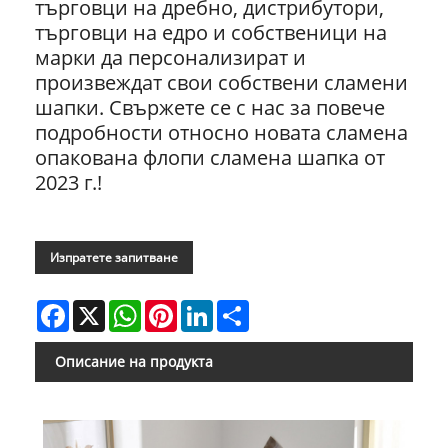
търговци на дребно, дистрибутори,
търговци на едро и собственици на
марки да персонализират и
произвеждат свои собствени сламени
шапки. Свържете се с нас за повече
подробности относно новата сламена
опакована флопи сламена шапка от
2023 г.!
Изпратете запитване
Facebook
X
WhatsApp
Pinterest
LinkedIn
Share
Описание на продукта