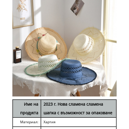
Име на
2023 г. Нова сламена сламена
продукта
шапка с възможност за опаковане
Материал:
Хартия