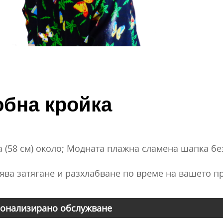
обна кройка
а (58 см) около; Модната плажна сламена шапка б
ява затягане и разхлабване по време на вашето 
онализирано обслужване