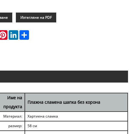
ване
Изтегляне на PDF
hatsApp
Pinterest
LinkedIn
Share
Име на
Плажна сламена шапка без корона
продукта
Материал:
Хартиена сламка
размер:
58 см