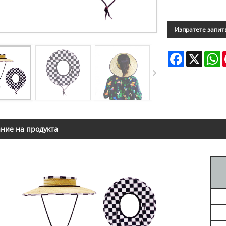
Изпратете запит
Facebook
X
W
ние на продукта