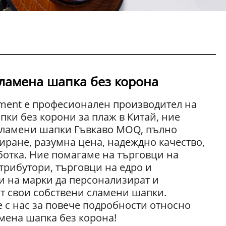
ламена шапка без корона
rment е професионален производител на
ки без корони за плаж в Китай, ние
сламени шапки Гъвкаво MOQ, пълно
иране, разумна цена, надеждно качество,
ботка. Ние помагаме на търговци на
трибутори, търговци на едро и
и на марки да персонализират и
т свои собствени сламени шапки.
 с нас за повече подробности относно
мена шапка без корона!