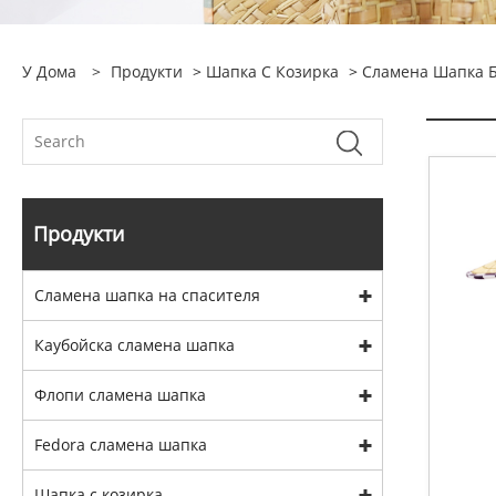
У Дома
>
Продукти
>
Шапка С Козирка
>
Сламена Шапка Б
Продукти
Сламена шапка на спасителя
Каубойска сламена шапка
Флопи сламена шапка
Fedora сламена шапка
Шапка с козирка