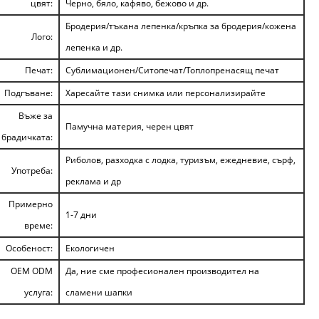
цвят:
Черно, бяло, кафяво, бежово и др.
Бродерия/тъкана лепенка/кръпка за бродерия/кожена
Лого:
лепенка и др.
Печат:
Сублимационен/Ситопечат/Топлопренасящ печат
Подгъване:
Харесайте тази снимка или персонализирайте
Въже за
Памучна материя, черен цвят
брадичката:
Риболов, разходка с лодка, туризъм, ежедневие, сърф,
Употреба:
реклама и др
Примерно
1-7 дни
време:
Особеност:
Екологичен
OEM ODM
Да, ние сме професионален производител на
услуга:
сламени шапки