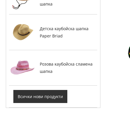
шапка
Детска каубойска шапка
Paper Briad
Розова каубойска сламена
шапка
Всички нови продукти