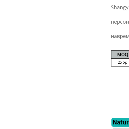
Shangy
персон
наврем
MOQ
25 бр