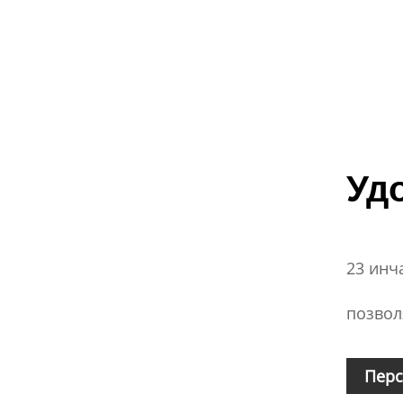
Уд
23 инч
позвол
Перс