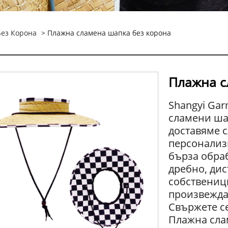
ез Корона
> Плажна сламена шапка без корона
Плажна с
Shangyi Ga
сламени шап
доставяме 
персонализ
бърза обра
дребно, дис
собствениц
произвежда
Свържете се
Плажна сла